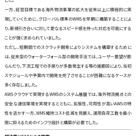
した。
一方、経営目標である海外物流事業の拡大を従来以上に積極的に実
現していくために、グローバル標準のWMSを早期に構築することによ
り、新規引き合いに対して更なるスピード感を持った対応を可能にする
ことが強く求められていました。
ただし、短期間でのスクラッチ開発によりシステムを構築するために
は、従来型のウォーターフォール型の開発手法では、ユーザー要望が膨
らんだり、下流工程での手戻りが多数発生する等の諸要因により、当初
スケジュールや予算内で開発を完了させることが困難になるケースが
多く存在しました。
AWSクラウドで実現するWMSのシステム基盤では、海外物流拠点との
安全な通信環境を実現するとともに、拡張性、可用性が高いAWSの特
性を活かす一方、WMS維持コスト低減を見据え、運用負荷工数を最小
限に抑えるためのインフラ設計と構築が必要でした。