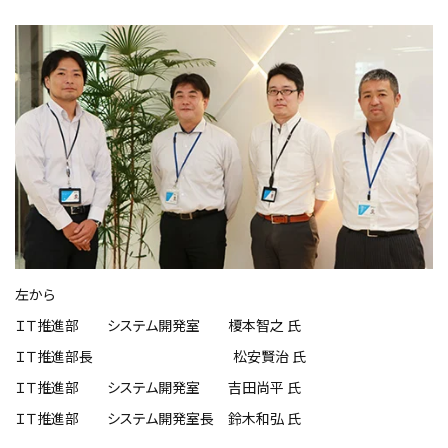
左から
ＩＴ推進部 システム開発室 榎本智之 氏
ＩＴ推進部長 松安賢治 氏
ＩＴ推進部 システム開発室 吉田尚平 氏
ＩＴ推進部 システム開発室長 鈴木和弘 氏