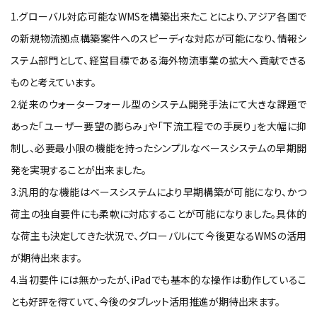
1.グローバル対応可能なWMSを構築出来たことにより、アジア各国で
の新規物流拠点構築案件へのスピーディな対応が可能になり、情報シ
ステム部門として、経営目標である海外物流事業の拡大へ貢献できる
ものと考えています。
2.従来のウォーターフォール型のシステム開発手法にて大きな課題で
あった「ユーザー要望の膨らみ」や「下流工程での手戻り」を大幅に抑
制し、必要最小限の機能を持ったシンプルなベースシステムの早期開
発を実現することが出来ました。
3.汎用的な機能はベースシステムにより早期構築が可能になり、かつ
荷主の独自要件にも柔軟に対応することが可能になりました。具体的
な荷主も決定してきた状況で、グローバルにて今後更なるWMSの活用
が期待出来ます。
4.当初要件には無かったが、iPadでも基本的な操作は動作しているこ
とも好評を得ていて、今後のタブレット活用推進が期待出来ます。