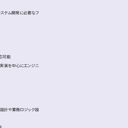
システム開発に必要なフ
応可能
の実装を中心にエンジニ
DB設計や業務ロジック設
能