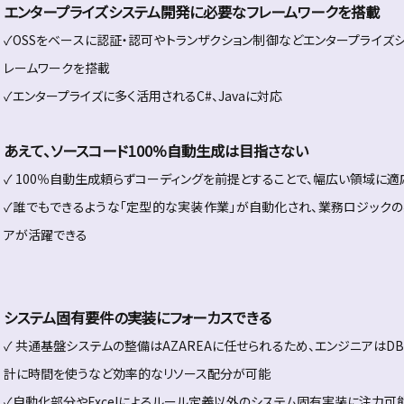
エンタープライズシステム開発に必要なフレームワークを搭載
✓OSSをベースに認証・認可やトランザクション制御などエンタープライズ
レームワークを搭載
✓エンタープライズに多く活用されるC#、Javaに対応
あえて、ソースコード100％自動生成は目指さない
✓ 100％自動生成頼らずコーディングを前提とすることで、幅広い領域に適
✓誰でもできるような「定型的な実装作業」が自動化され、業務ロジック
アが活躍できる
システム固有要件の実装にフォーカスできる
✓ 共通基盤システムの整備はAZAREAに任せられるため、エンジニアは
計に時間を使うなど効率的なリソース配分が可能
✓自動化部分やExcelによるルール定義以外のシステム固有実装に注力可